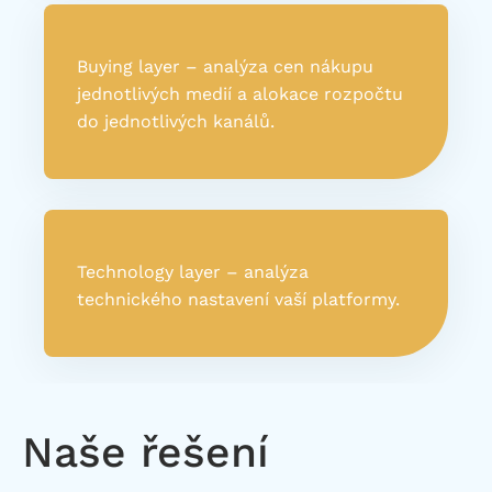
Buying layer – analýza cen nákupu
jednotlivých medií a alokace rozpočtu
do jednotlivých kanálů.
Technology layer – analýza
technického nastavení vaší platformy.
Naše řešení