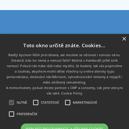
×
Programmatic s.r.o.
Toto okno určitě znáte. Cookies...
U Krbu 593/32,
Raději bychom řešili jiná témata, ale musíme se věnovat i tomuto oknu.
108 00 Praha
Ostatně, kdo ho nemá a nemusí řešit? Možná v Kambodži ještě tolik
nemusí. Pokud nás máte rádi nebo myslíte, že budete, tak vás poprosíme
IČ: 02016371
o souhlas, abychom mohli dělat všechny ty online aktivity typu
DIČ: CZ02016371
personalizace, sledování návštěvnosti, vyhodnocování reklamy a nejspíš i
málo oblíbený remarketing.
A mimochodem, pokud chcete pomoct s CMP a consenty, tak jsme zde pro
Důležité podstránky:
vás také.
Cookie Policy
Úvod
NUTNÉ
STATISTICKÉ
MARKETINGOVÉ
Ochrana osobních údajů
O nás
PREFERENČNÍ
MÁM RÁD PROGRAMMATIC A VŠECHNY COOKIES