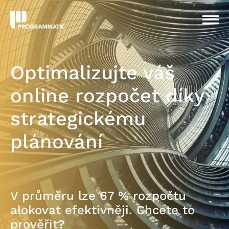
Optimalizujte váš
online rozpočet díky
strategickému
plánování
V průměru lze 67 % rozpočtu
alokovat efektivněji. Chcete to
prověřit?