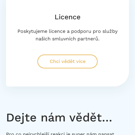
Licence
Poskytujeme licence a podporu pro služby
našich smluvních partnerů.
Chci vědět více
Dejte nám vědět…
Pro co nejrychlejší reakci je super nám napsat