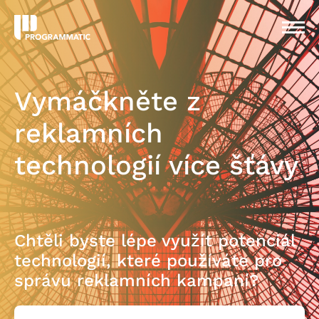
Vymáčkněte z
reklamních
technologií více šťávy
Chtěli byste lépe využít potenciál
technologií, které používáte pro
správu reklamních kampaní?