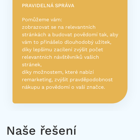
PRAVIDELNÁ SPRÁVA
Pomůžeme vám:
zobrazovat se na relevantních
stránkách a budovat povědomí tak, aby
vám to přinášelo dlouhodobý užitek,
díky lepšímu zacílení zvýšit počet
relevantních návštěvníků vašich
stránek,
díky možnostem, které nabízí
remarketing, zvýšit pravděpodobnost
nákupu a povědomí o vaší značce.
Naše řešení