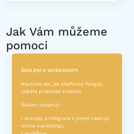
Jak Vám můžeme
pomoci
ŠKOLENÍ A WORKSHOPY
Naučíme vás, jak platformy fungují,
získáte praktické znalosti.
Školení obsahují:
• principy a integrace s jinými nástroji
online marketingu,
• workflow,