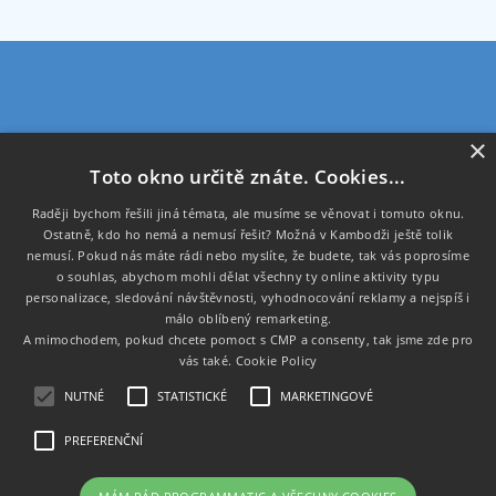
×
Programmatic s.r.o.
Toto okno určitě znáte. Cookies...
U Krbu 593/32,
Raději bychom řešili jiná témata, ale musíme se věnovat i tomuto oknu.
108 00 Praha
Ostatně, kdo ho nemá a nemusí řešit? Možná v Kambodži ještě tolik
nemusí. Pokud nás máte rádi nebo myslíte, že budete, tak vás poprosíme
IČ: 02016371
o souhlas, abychom mohli dělat všechny ty online aktivity typu
DIČ: CZ02016371
personalizace, sledování návštěvnosti, vyhodnocování reklamy a nejspíš i
málo oblíbený remarketing.
A mimochodem, pokud chcete pomoct s CMP a consenty, tak jsme zde pro
Důležité podstránky:
vás také.
Cookie Policy
Úvod
NUTNÉ
STATISTICKÉ
MARKETINGOVÉ
Ochrana osobních údajů
O nás
PREFERENČNÍ